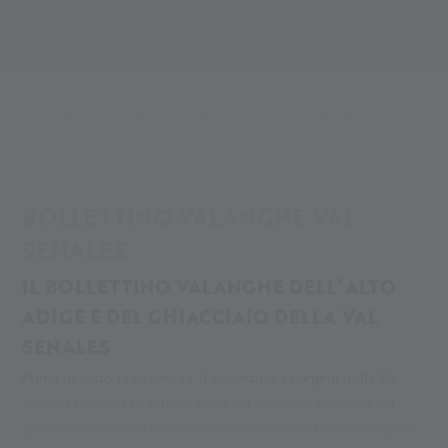
Alpin Arena
La tua avventura
Qui e ora
Bollettino valanghe
BOLLETTINO VALANGHE VAL
SENALES
IL BOLLETTINO VALANGHE DELL’ALTO
ADIGE E DEL GHIACCIAIO DELLA VAL
SENALES
Prima di tutto la sicurezza: il bollettino valanghe della Val
Senales informa in tempo reale sul pericolo valanghe sul
ghiacciaio della Val Senales. Chi si avventura fuori dalle piste,