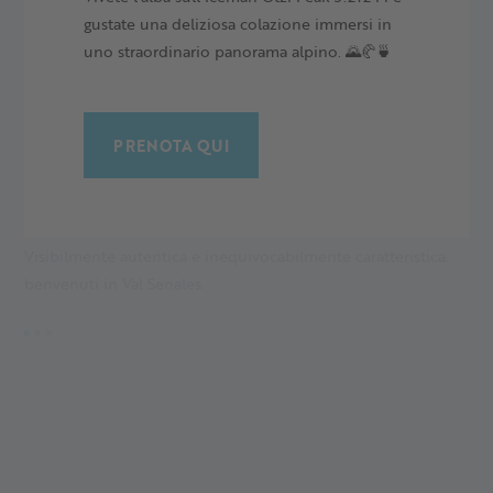
gustate una deliziosa colazione immersi in
uno straordinario panorama alpino. 🌄🥐🍵
PRENOTA QUI
VAL SENALES AUTENTICA
T
Visibilmente autentica e inequivocabilmente caratteristica:
N
benvenuti in Val Senales.
in