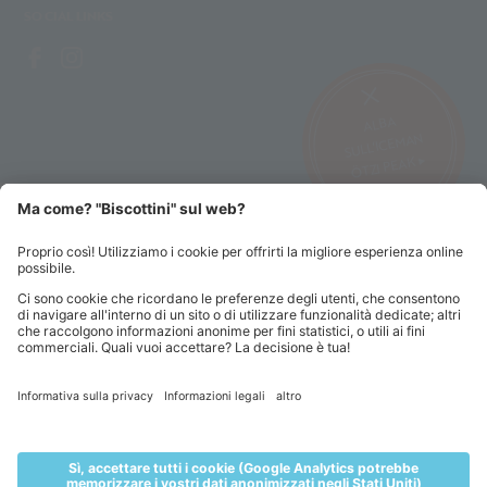
SOCIAL LINKS
ALBA
SULL’ICEMAN
ÖTZI PEAK ▸
©2026 Alpin Arena Senales
Impressum
Condizioni di vendita
Privacy sito web
Privacy abbonamenti
Codice etico
Sitemap
Impostazioni cookie