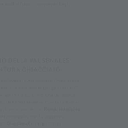
e inoltre l’uso conveniente degli
IO DELLA VAL SENALES
ENTURA GHIACCIAIO
Bellavista in Val Senales, l’esperienza
ket: L’offerta ideale per gli amanti di
 vogliono trascorrere una fantastica
io della Val Senales. Con la funivia si
 stazione a monte con
l’hotel ristorante
 poi proseguire con la seggiovia
ita
Ötzi
Biwak
e di qui con la