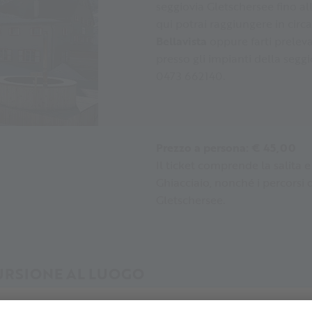
seggiovia Gletschersee fino all
qui potrai raggiungere in circ
Bellavista
oppure farti preleva
presso gli impianti della seggi
0473 662140.
Prezzo a persona: € 45,00
Il ticket comprende la salita e
Ghiacciaio, nonché i percorsi
Gletschersee.
CURSIONE AL LUOGO