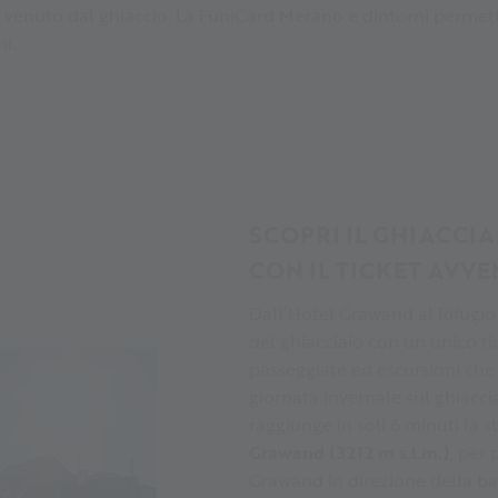
 venuto dal ghiaccio. La FuniCard Merano e dintorni permett
i.
SCOPRI IL GHIACCIA
CON IL TICKET AVV
Dall’Hotel Grawand al Rifugio 
del ghiacciaio con un unico tic
passeggiate ed escursioni che
giornata invernale sul ghiaccia
raggiunge in soli 6 minuti la
Grawand
(3212 m s.l.m.)
, per
Grawand in direzione della ba