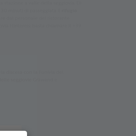
a stazione a valle della seggiovia. Di
a 30 minuti di passeggiata il
rifugio
re dal personale del ristorante
ovia Hintereis: basta chiamare il +39
 la discesa con la Funivia del
 delle seggiovie Grawand e