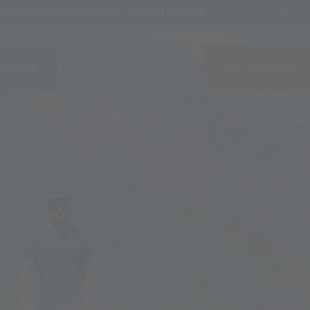
on geotessili innovativi
SCOPRI DI PIÙ
LLOGGI
VOUCHER
TICKETS