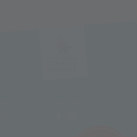
NDA
SOCIAL LINKS
ietà
er