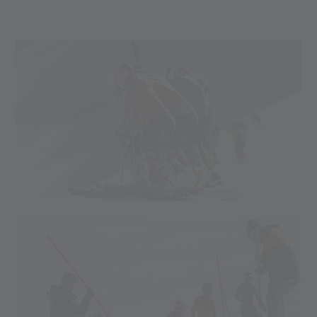
di accorciare il più possibile i tempi di attesa per sciare in Val
Senales.
È anche possibile versare anticipatamente una somma
maggiore, da detrarre a ogni sessione di allenamento.
CONTATTI PRENOTAZIONE
Mail:
training(at)valsenales.com
Telefono:
+39 0473 662666