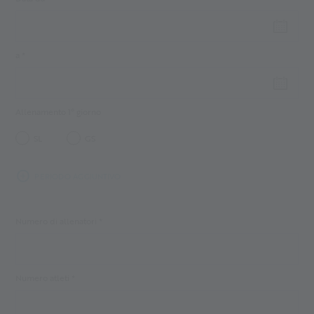
a *
Allenamento 1° giorno
SL
GS
PERIODO AGGIUNTIVO
Numero di allenatori *
Numero atleti *