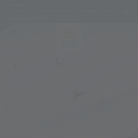
BIG NEWS!
I TAKES CARE e Alpin Arena Senales: al via un progetto pilota per conservare la neve co
SCOPRI DI PIÙ
IT
DE
EN
PL