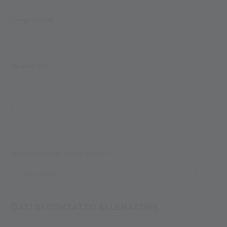
Categoria atleti *
Età atleti da *
a *
Elenco atleti (PDF, EXCEL, WORD) *
FILE UPLOAD
DATI DI CONTATTO ALLENATORE