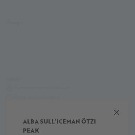
Messaggio
Fattura *
No, non ho bisogno di una fattura
Sì, ho bisogno di una fattura
ALBA SULL’ICEMAN ÖTZI
Ho letto le
direttive sulla privacy
e le accetto. *
PEAK