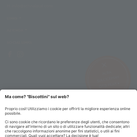
M info@schnalstal.com
LINKS
AZIENDA
SOCIAL LINKS
ALBA
SULL’ICEMAN
ÖTZI PEAK ▸