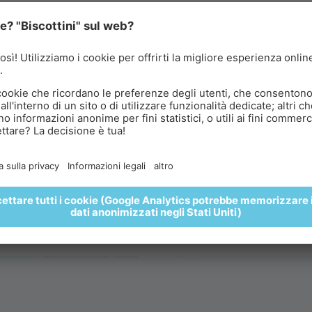
ALBA SULL’ICEMAN ÖTZI PEAK
olazione sopra le nuvole
vete l’alba sull’Iceman Ötzi Peak 3.212 M e gustate una
liziosa colazione immersi in uno straordinario panorama
pino. 🌄🥐🍵
PRENOTA QUI