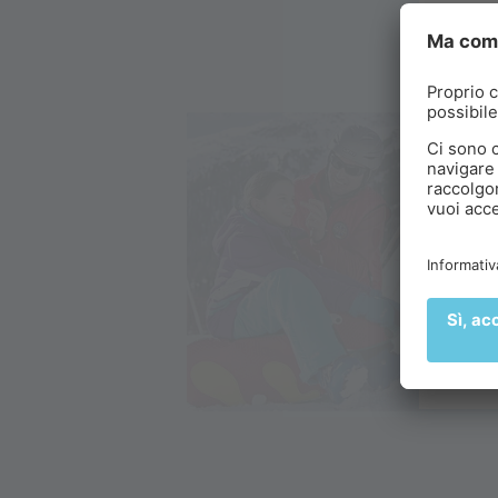
C
Vi
de
al