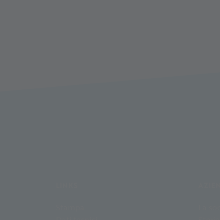
LINKS
AZIE
Stampa
La soc
Dati tecnici
Storia