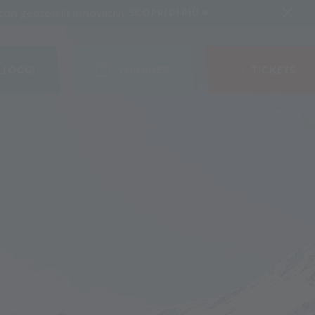
on geotessili innovativi
SCOPRI DI PIÙ
LLOGGI
VOUCHER
TICKETS