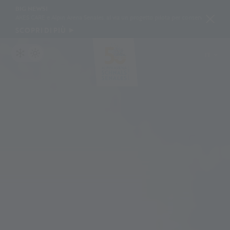
BIG NEWS!
 e Alpin Arena Senales: al via un progetto pilota per conservare la neve con geotessili 
SCOPRI DI PIÙ
IT
DE
EN
PL