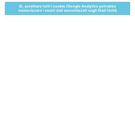
MENU
LIVE
ALLOGGI
VOUCHER
TICKETS
BIGLIETTI E PREZZI
WEBCAM
ALLOGGI
NEWS
NEWS