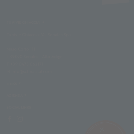
FUNIVIE GHIACCIAI
Funivie Ghiacciai Val Senales Spa
Maso Corto 111
I-39020 Senales - Alto Adige
T +39 0473 662171
M info@schnalstal.com
LINKS
AZIENDA
SOCIAL LINKS