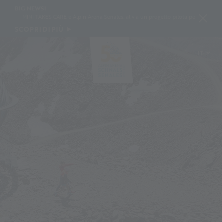
BIG NEWS!
MINI TAKES CARE e Alpin Arena Senales: al via un progetto pilota per conservare la nev
SCOPRI DI PIÙ
IT
DE
EN
PL