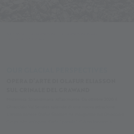
Alpin Arena
La tua avventura
La tua avventura d'estate
Our Glacial Perspectives
OUR GLACIAL PERSPECTIVES
OPERA D’ARTE DI OLAFUR ELIASSON
SUL CRINALE DEL GRAWAND
Misteriosa. Straordinaria. Affascinante. Da ottobre 2020 il
Ghiacciaio Val Senales splende di una nuova attrazione.
L’artista danese Olafur Eliasson ha inaugurato sul Ghiacciaio
Giogo Alto un’opera d’arte “glaciale”. Già da lontano si
scorgono 9 porte, che segnano la durata delle ere glaciali.