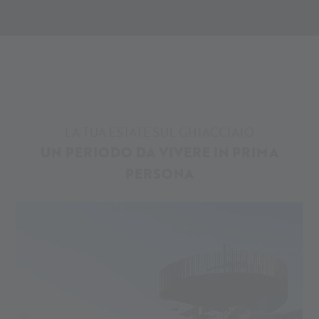
da una moltitudine di sorgenti artesiane ed a queste altezze
rappresenta un'allegoria della vita stessa: per quanto
profonda possa essere la roccia, l'acqua trova sempre la sua
strada verso la luce." Afferma Ui Kerbl. “Dopo essere emersa
dalla sorgente sotterranea, qui l'acqua si divide in due corsi
d'acqua, uno sfocia nel Mediterraneo e l'altro, attraverso l’Inn
e il Danubio, nel Mar Nero, ed infine nell'Oceano Atlantico."
LA TUA ESTATE SUL GHIACCIAIO
“L'artista e scienziato norvegese Sissel Tolaas mi ha
UN PERIODO DA VIVERE IN PRIMA
presentato Olafur Eliasson e abbiamo subito capito che le
PERSONA
nostre filosofie erano le medesime. Entrambi crediamo nel
potere dell'arte di creare consapevolezza attraverso
l'esperienza emotiva, sensoriale e fisica", continua Ui Kerbl.
L'artista danese-islandese era entusiasta dell'idea di Ui Kerbl
di riuscire a portare l'arte in questo luogo potente, il
ghiacciaio Hochjochferner. Eliasson dice: "Sono davvero
entusiasta di aver avuto l'opportunità di creare Our glacial