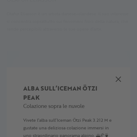
Olafur Eliasson è un artista danese-islandese. Il suo interesse
si concentra soprattutto sui fenomeni fisici della natura, che
rende percepibili attraverso le sue opere d’arte.
ALBA SULL’ICEMAN ÖTZI
PEAK
Colazione sopra le nuvole
Vivete l’alba sull’Iceman Ötzi Peak 3.212 M e
gustate una deliziosa colazione immersi in
uno straordinario panorama alpino. 🌄🥐🍵