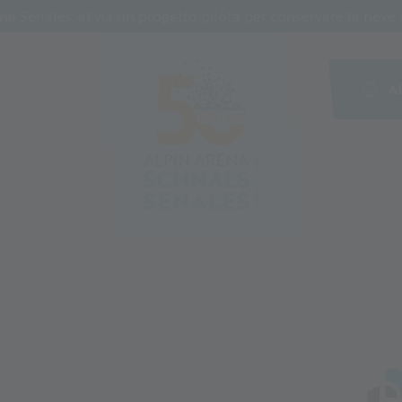
Senales: al via un progetto pilota per conservare la neve c
A