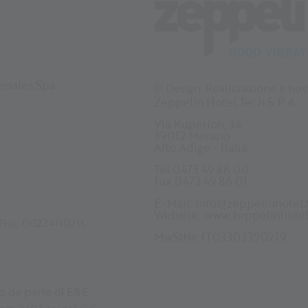
Senales Spa
© Design, Realizzazione e ho
Zeppelin Hotel Tech S.P.A.
Via Kuperion, 34
39012 Merano
Alto Adige - Italia
Tel 0473 49 86 00
Fax 0473 49 86 01
E-Mail:
info@zeppelinhotel.
Website:
www.zeppelinhotel
Fisc: 00234110211,
MwStNr: IT03303390219
o da parte di E&E