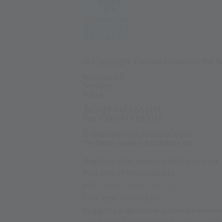
© Copyright
Funivie Ghiacciai Val 
Kurzras 111
Senales
Italia
Tel +39 0473 662171
Fax +39 0473 662117
E-Mail
info@schnalstal.com
Website
www.schnalstal.com
Registro delle imprese Bolzano, Cod. 
Part.IVA: IT00164020216
PEC:
valsenales(at)pec.bz.it
Cod. dest.: 5RU082D
Soggetta a direzione e coordinament