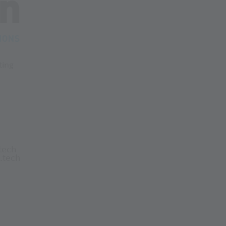
sting
tech
.tech