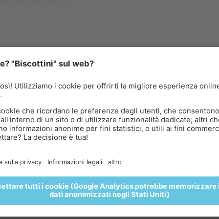
rt. 2497 ss. del C.C.
ALBA SULL’ICEMAN ÖTZI PEAK
olazione sopra le nuvole
NE
vete l’alba sull’Iceman Ötzi Peak 3.212 M e gustate una
liziosa colazione immersi in uno straordinario panorama
pino. 🌄🥐🍵
PRENOTA QUI