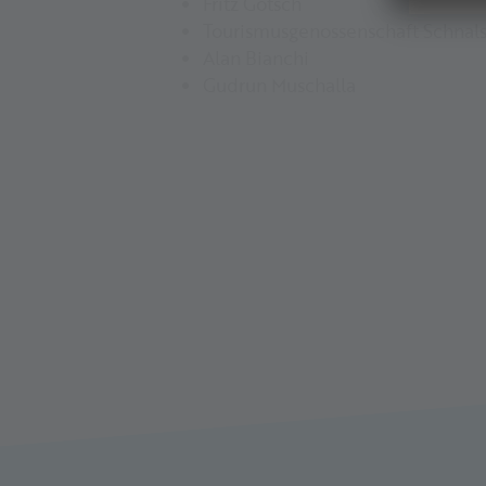
Fritz Götsch
Tourismusgenossenschaft Schnals
Alan Bianchi
Gudrun Muschalla