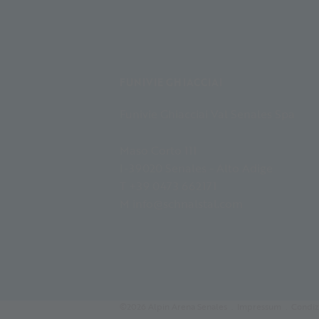
FUNIVIE GHIACCIAI
Funivie Ghiacciai Val Senales Spa
Maso Corto 111
I-39020 Senales - Alto Adige
T +39 0473 662171
M info@schnalstal.com
©2026 Alpin Arena Senales
Impressum
Condizi