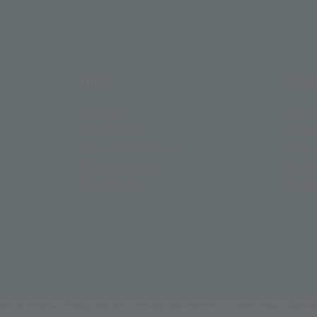
LINKS
AZIE
Stampa
La soc
Dati tecnici
Storia
Numeri di telefono
Partn
Come arrivare
Carri
Downloads
Conta
oni di vendita
Privacy sito web
Privacy abbonamenti
Codice etico
Sitema