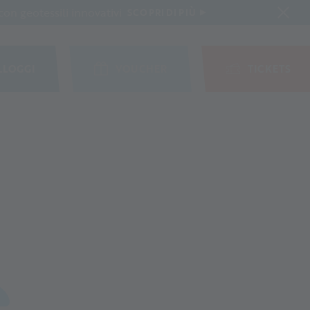
on geotessili innovativi
SCOPRI DI PIÙ
LLOGGI
VOUCHER
TICKETS