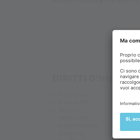
Holding & Consulting Srl ai sensi dell’a
C
DIRITTI D'IMMAGI
Vi
de
al
Peter Santer
Andreas Vigl
Alex Filz
Martin Rattini
Harald Wisthaler
Dabrowski