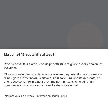
ALBA
SULL’ICEMAN
ÖTZI PEAK ▸
CABRIO ADVENTURE