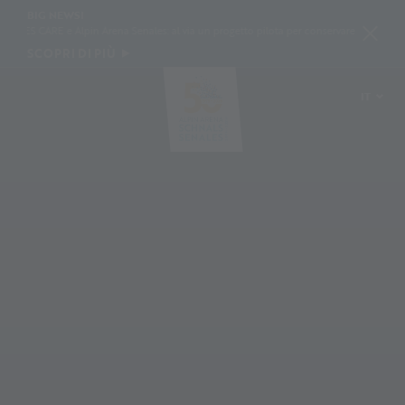
BIG NEWS!
ES CARE e Alpin Arena Senales: al via un progetto pilota per conservare la neve con geot
SCOPRI DI PIÙ
IT
DE
EN
PL