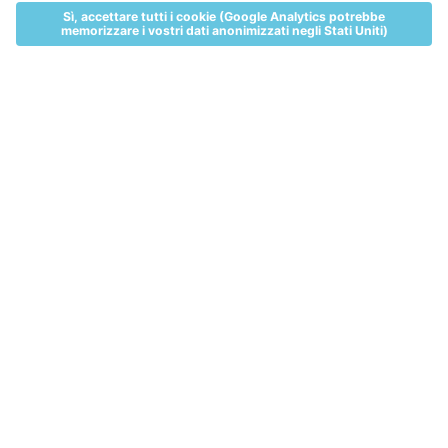
MENU
LIVE
ALLOGGI
VOUCHER
TICKETS
Alpin Arena
La tua avventura
La tua avventura d'estate
Cabrio Adventure
AVVENTURA SUL GHIACCIAIO
CON LA NUOVA FUNIVIA CABRIO
DA NON PERDERE NELLA STAGIONE
ESTIVA!
AVVENTURA ALL‘ARIA APERTA DA 2.011 A
3.212 METRI – CON LA NUOVA FUNIVIA
CABRIO.