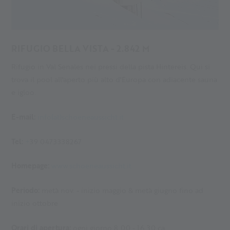
RIFUGIO BELLA VISTA - 2.842 M
Rifugio in Val Senales nei pressi della pista Hintereis. Qui si
trova il pool all'aperto più alto d'Europa con adiacente sauna
e igloo.
E-mail:
info(at)schoeneaussicht.it
Tel:
+
39 0473338267
Homepage:
www.schoeneaussicht.it
Periodo:
metà nov. - inizio maggio & metà giugno fino ad
inizio ottobre
Orari di apertura:
ogni giorno 8.00 - 16.30 ca.