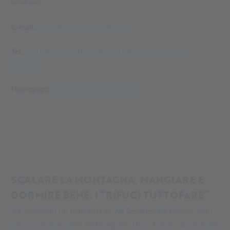
telefono.
E-mail:
info(at)similaunhuette.com
Tel:
+39 0473 669711 // +43 720 920 439 // +43 664
4447274
Homepage:
www.similaunhuette.com
SCALARE LA MONTAGNA, MANGIARE E
DORMIRE BENE: I “RIFUGI TUTTOFARE”
Stai cercando un
ristorante in Val Senales
? Ne troverai tanti
intorno al ghiacciaio! Basta seguire il tuo stomaco quando ha