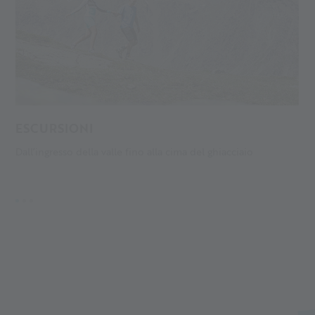
ESCURSIONI
S
Dall’ingresso della valle fino alla cima del ghiacciaio
L
pe