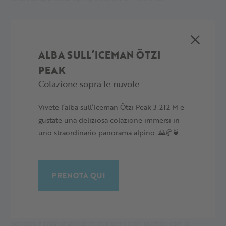
ALBA SULL’ICEMAN ÖTZI
PEAK
Colazione sopra le nuvole
Vivete l’alba sull’Iceman Ötzi Peak 3.212 M e
gustate una deliziosa colazione immersi in
uno straordinario panorama alpino. 🌄🥐🍵
PRENOTA QUI
BAITA TEUFELSEGG - 2.444 M
Situato alla fine della pista Teufelsegg, questa baita in Val
Senales è raggiungibile anche per i non-sciatori con la