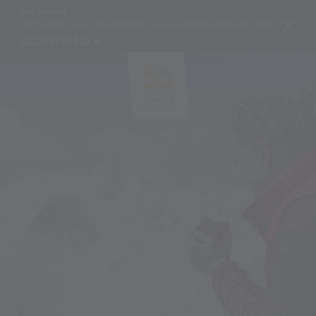
BIG NEWS!
E e Alpin Arena Senales: al via un progetto pilota per conservare la neve con geotessil
SCOPRI DI PIÙ
IT
DE
EN
PL