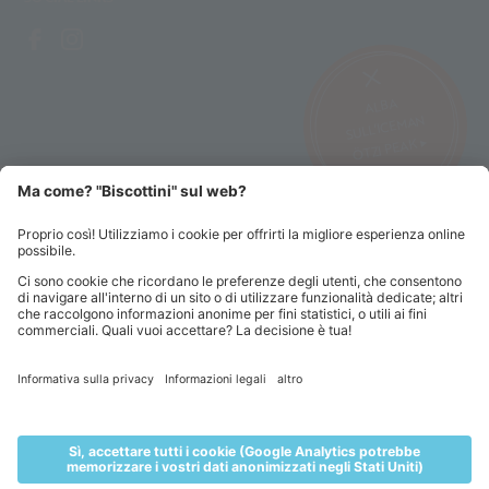
ALBA
SULL’ICEMAN
ÖTZI PEAK ▸
©2026 Alpin Arena Senales
Impressum
Condizioni di vendita
Privacy sito web
Privacy abbonamenti
Codice etico
Sitemap
Impostazioni cookie