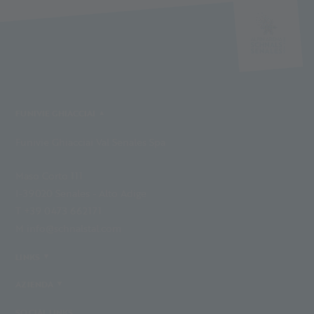
FUNIVIE GHIACCIAI
Funivie Ghiacciai Val Senales Spa
Maso Corto 111
I-39020 Senales - Alto Adige
T +39 0473 662171
M info@schnalstal.com
LINKS
AZIENDA
SOCIAL LINKS