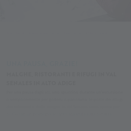
Alpin Arena
Alloggi e godimento
Godimento
Rifugi e ristoranti
UNA PAUSA, GRAZIE!
MALGHE, RISTORANTI E RIFUGI IN VAL
SENALES IN ALTO ADIGE
Per una pausa dagli sci, uno spuntino durante un’escursione
o semplicemente per godersi il panorama: le porte dei rifugi,
dei ristoranti e delle malghe in Val Senales sono aperte per
te. Cercati un posticino accanto alla stufa sulla terrazza
panoramica e lasciati servire dai cordiali osti. I ristoratori
servono piatti classici della cucina alpino-mediterranea, dallo