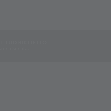
IL TUO BIGLIETTO
 Arena Senales.