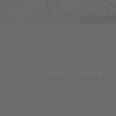
Alpin Arena
La tua avventura
La tua avventura
OUR GLACIA
OPERA D’ARTE DI
Misteriosa. Straordinaria. Affascinant
Olafur Eliasson ha inaugurato sul Ghi
durata delle ere glaciali. Camminandovi
scoprirlo sul
Ghiacciaio Val Senales in