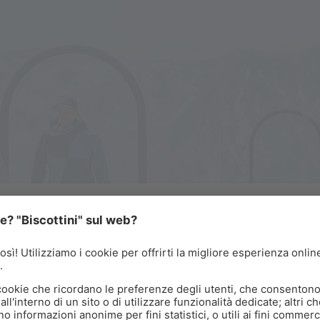
ALBA SULL’ICEMAN ÖTZI PEAK
olazione sopra le nuvole
vete l’alba sull’Iceman Ötzi Peak 3.212 M e gustate una
liziosa colazione immersi in uno straordinario panorama