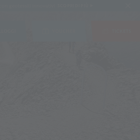
on geotessili innovativi
SCOPRI DI PIÙ
LLOGGI
VOUCHER
TICKETS