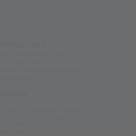
ERSO LA CIMA
n la Funivia Ghiacciaio si sale in 6
nte, dove si trova il
Glacier Hotel
camminare attraverso l’ampio crinale
istica pubblica. .
ATTENDE
è l’opera dell’artista Olafur Eliasson.
un padiglione, grazie ai quali potrai
mpo di milioni di anni e scoprire una
mpo e spazio.