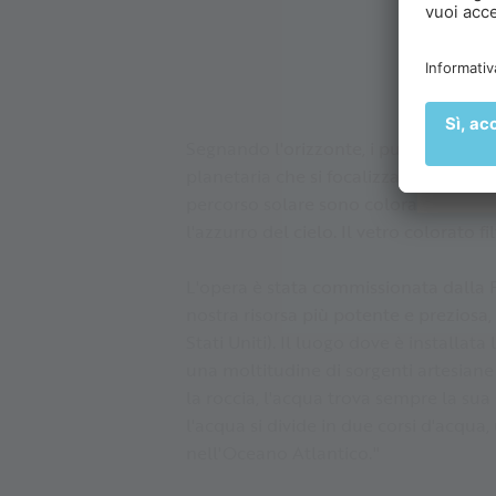
al
Segnando l'orizzonte, i punti cardinali
planetaria che si focalizza sui cambia
percorso solare sono colorati di varie
l'azzurro del cielo. Il vetro colorato 
L'opera è stata commissionata dalla F
nostra risorsa più potente e prezios
Stati Uniti). Il luogo dove è installa
una moltitudine di sorgenti artesiane
la roccia, l'acqua trova sempre la sua
l'acqua si divide in due corsi d'acqua,
nell'Oceano Atlantico."