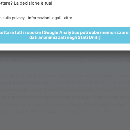
pino. 🌄🥐🍵
PRENOTA QUI
 e il movimento del sole, l'opera d'arte dirige l'attenzione d
menti climatici che stanno influenzando direttamente il ghia
 tonalità di blu sulla falsariga del cianometro, una scala sv
filtra e riflette la luce e le radiazioni solari, comportandosi
ondazione “TalkingWater”, una piattaforma di riflessione e 
a, fondata da Ui Phoenix von Kerbl e Horst M. Rechelbacher 
ta l’opera ospita anche la sede della fondazione: “Questo è un
 ed a queste altezze rappresenta un'allegoria della vita ste
 strada verso la luce." Afferma Ui Kerbl. “Dopo essere emersa
 uno sfocia nel Mediterraneo e l'altro, attraverso l’Inn e il D