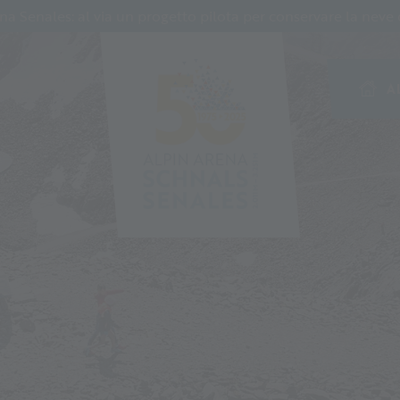
Senales: al via un progetto pilota per conservare la neve c
A