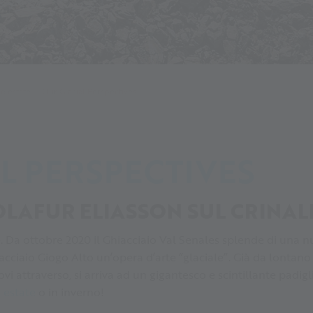
 d'estate
Our Glacial Perspectives
L PERSPECTIVES
 OLAFUR ELIASSON SUL CRINA
e. Da ottobre 2020 il Ghiacciaio Val Senales splende di una n
acciaio Giogo Alto un’opera d’arte “glaciale”. Già da lontano
 attraverso, si arriva ad un gigantesco e scintillante padigli
 estate
o in inverno!