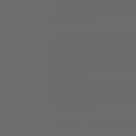
“L'artista e scienziato norvegese Siss
medesime. Entrambi crediamo nel poter
continua Ui Kerbl.
L'artista danese-islandese era entusias
Hochjochferner. Eliasson dice: "Sono d
Monte Grawand e il ghiacciaio Hochjoc
tempo e dello spazio che questo luogo o
invita a impegnarci, dalla nostra posiz
Note per l'editore
Olafur Eliasson, Our glacial perspecti
Inaugurazione: 9 ottobre 2020 alle 1
Località: Alto Adige/Italia/Ghiacciaio
I-39020 Maso Corto
Pubblicità per conto di Talking Water