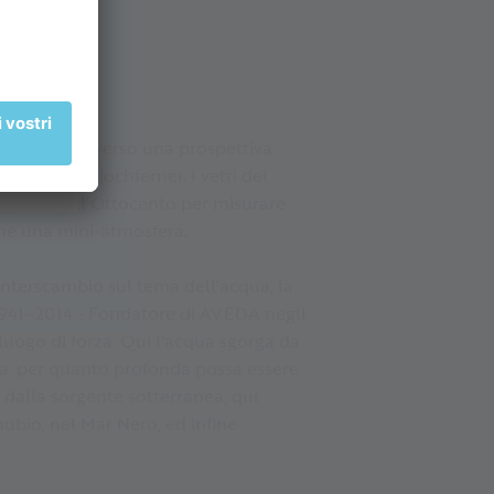
el visitatore verso una prospettiva
cciaio Hochjochferner. I vetri del
iluppata nell'Ottocento per misurare
 come una mini-atmosfera.
interscambio sul tema dell’acqua, la
(1941–2014 - Fondatore di AVEDA negli
 luogo di forza. Qui l'acqua sgorga da
ssa: per quanto profonda possa essere
 dalla sorgente sotterranea, qui
anubio, nel Mar Nero, ed infine