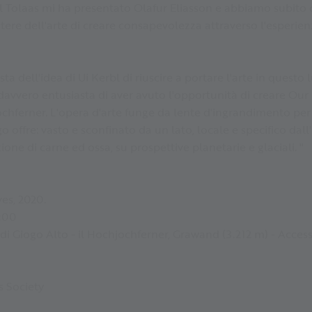
el Tolaas mi ha presentato Olafur Eliasson e abbiamo subito c
e dell'arte di creare consapevolezza attraverso l'esperienza
ta dell'idea di Ui Kerbl di riuscire a portare l'arte in questo 
avvero entusiasta di aver avuto l'opportunità di creare Our g
hferner. L'opera d'arte funge da lente d'ingrandimento per 
ffre: vasto e sconfinato da un lato, locale e specifico dall'a
ione di carne ed ossa, su prospettive planetarie e glaciali. "
ves, 2020.
6:00
 di Giogo Alto - il Hochjochferner, Grawand (3.212 m) - Access
s Society