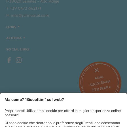
I-39020 Senales - Alto Adige
T +39 0473 662171
M info@schnalstal.com
LINKS
AZIENDA
SOCIAL LINKS
ALBA
SULL’ICEMAN
ÖTZI PEAK ▸