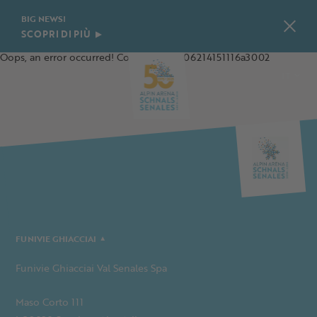
BIG NEWS!
SCOPRI DI PIÙ
Oops, an error occurred! Code: 20260806214151116a3002
IT
DE
EN
PL
FUNIVIE GHIACCIAI
Funivie Ghiacciai Val Senales Spa
Maso Corto 111