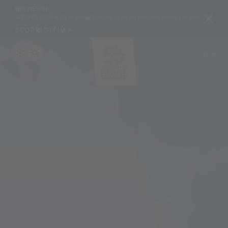
BIG NEWS!
ARE e Alpin Arena Senales: al via un progetto pilota per conservare la neve con geotessi
SCOPRI DI PIÙ
IT
DE
EN
PL