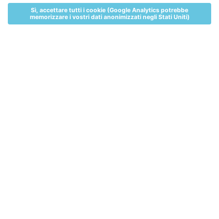
MENU
LIVE
ALLOGGI
VOUCHER
TICKETS
BIGLIETTI E PREZZI
WEBCAM
ALLOGGI
NEWS
NEWS