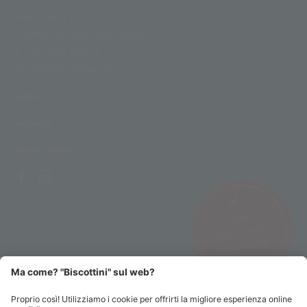
Maso Corto 111
I-39020 Senales - Alto Adige
T +39 0473 662171
M info@schnalstal.com
LINKS
AZIENDA
SOCIAL LINKS
ALBA
SULL’ICEMAN
ÖTZI PEAK ▸