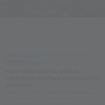
Alpin Arena
La tua avventura
La tua avventura sul ghiacciaio
Val Senales autentica
UNA VALLE DOVE SENTIRSI A
PROPRIO AGIO
MASO CORTO E LA VAL SENALES:
VERAMENTE GENUINA E GENUINAMENTE
AUTENTICA
Quando diciamo «Schnols über olls» (“la Val Senales sopra
tutto”), intendiamo che la Val Senales in Alto Adige è un
pezzettino di terra molto particolare. Qui, infatti, è tutto così